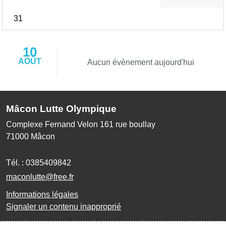
31
10
AOÛT
Aucun évènement aujourd'hui
Mâcon Lutte Olympique
Complexe Fernand Velon 161 rue boullay
71000
Mâcon
Tél. :
0385409842
maconlutte@free.fr
Informations légales
Signaler un contenu inapproprié