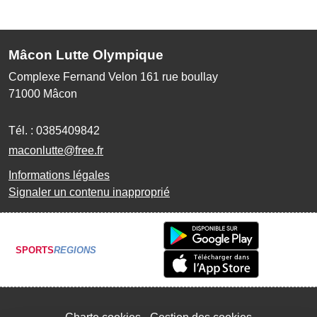
Mâcon Lutte Olympique
Complexe Fernand Velon 161 rue boullay
71000
Mâcon
Tél. :
0385409842
maconlutte@free.fr
Informations légales
Signaler un contenu inapproprié
SPORTS
REGIONS