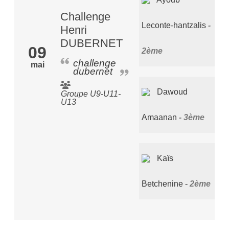
Challenge
Leconte-hantzalis
Henri
DUBERNET
09
2ème
challenge
mai
dubernet
Dawoud
Groupe U9-U11-
U13
Amaanan
3ème
Kaïs
Betchenine
2ème