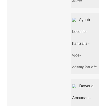
3ème
Ayoub
Leconte-
hantzalis
vice-
champion bfc
Dawoud
Amaanan