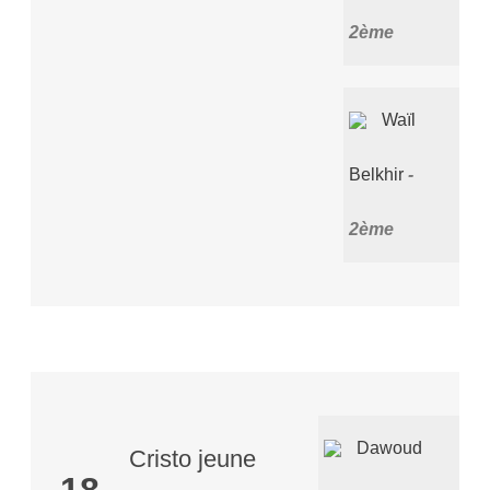
2ème
Waïl
Belkhir
2ème
Dawoud
Cristo jeune
18