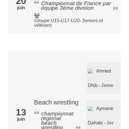
20
Championnat de France par
équipe 3ème division
juin
Groupe U15-U17-U20- Seniors et
vétérans
Ahmed
Dhib
2eme
Beach wrestling
Aymane
13
championnat
régional
juin
beach
Dahabi
1er
wrestling