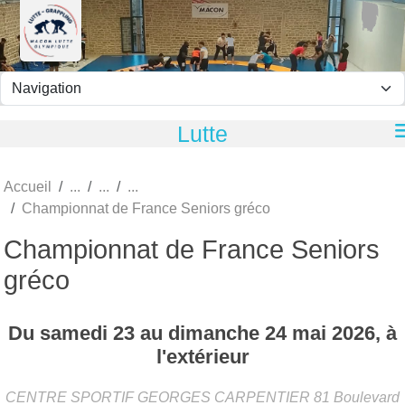
Panneau de gestion des cookies
Lutte
Accueil
Championnat de France Seniors gréco
Championnat de France Seniors
gréco
Du
samedi
23
au
dimanche
24
mai
2026
, à
l'extérieur
CENTRE SPORTIF GEORGES CARPENTIER 81 Boulevard