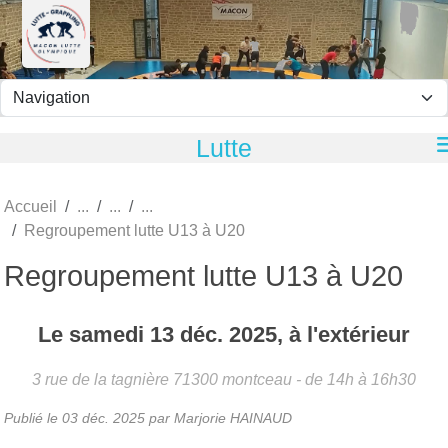
Panneau de gestion des cookies
Lutte
Accueil
Regroupement lutte U13 à U20
Regroupement lutte U13 à U20
Le
samedi
13
déc.
2025
, à l'extérieur
3 rue de la tagnière
71300
montceau
- de 14h à 16h30
Publié le
03 déc. 2025
par
Marjorie HAINAUD