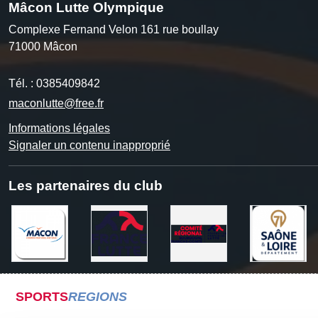
Mâcon Lutte Olympique
Complexe Fernand Velon 161 rue boullay
71000
Mâcon
Tél. :
0385409842
maconlutte@free.fr
Informations légales
Signaler un contenu inapproprié
Les partenaires du club
SPORTS
REGIONS