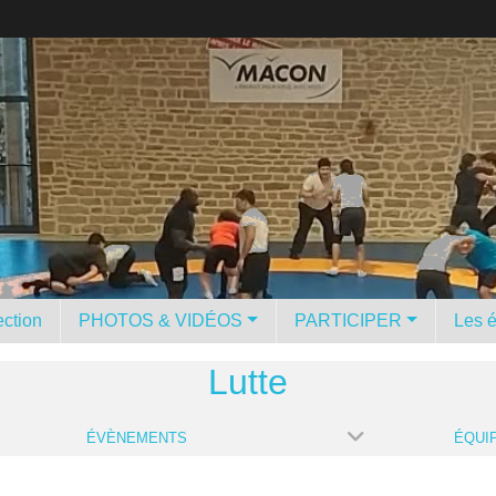
ction
PHOTOS & VIDÉOS
PARTICIPER
Les 
Lutte
ÉVÈNEMENTS
ÉQUI