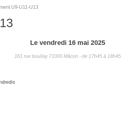
ement U9-U11-U13
U13
Le
vendredi
16
mai
2025
161 rue boullay
71000
Mâcon
- de 17h45 à 18h45
ndredis