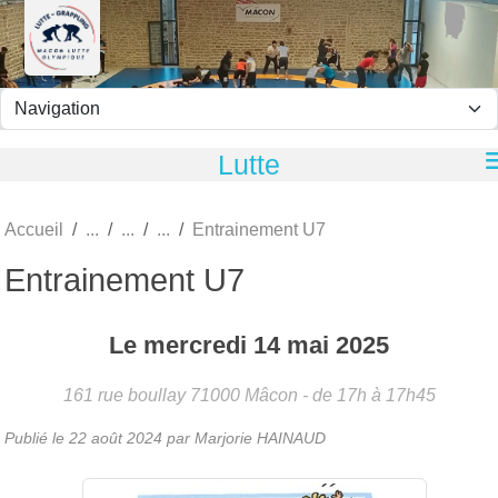
Panneau de gestion des cookies
Lutte
Accueil
Entrainement U7
Entrainement U7
Le
mercredi
14
mai
2025
161 rue boullay
71000
Mâcon
- de 17h à 17h45
Publié le
22 août 2024
par
Marjorie HAINAUD