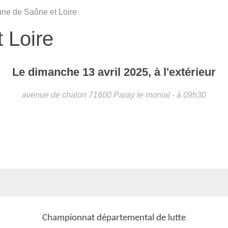
ne de Saône et Loire
 Loire
Le
dimanche
13
avril
2025
, à l'extérieur
avenue de chalon
71600
Paray le monial
- à 09h30
Championnat départemental de lutte