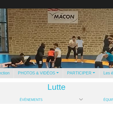
ction
PHOTOS & VIDÉOS
PARTICIPER
Les 
Lutte
ÉVÈNEMENTS
ÉQUI