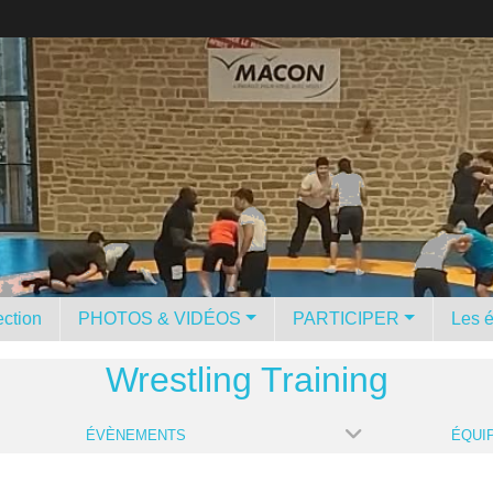
ction
PHOTOS & VIDÉOS
PARTICIPER
Les 
Wrestling Training
ÉVÈNEMENTS
ÉQUI