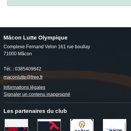
Mâcon Lutte Olympique
Complexe Fernand Velon 161 rue boullay
71000
Mâcon
Tél. :
0385409842
maconlutte@free.fr
Informations légales
Signaler un contenu inapproprié
Les partenaires du club