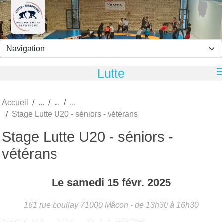
Panneau de gestion des cookies
Lutte
Accueil
Stage Lutte U20 - séniors - vétérans
Stage Lutte U20 - séniors -
vétérans
Le
samedi
15
févr.
2025
161 rue boullay
71000
Mâcon
- de 13h30 à 16h30