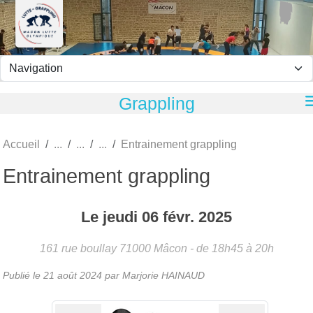
Panneau de gestion des cookies
Grappling
Accueil
Entrainement grappling
Entrainement grappling
Le
jeudi
06
févr.
2025
161 rue boullay
71000
Mâcon
- de 18h45 à 20h
Publié le
21 août 2024
par
Marjorie HAINAUD