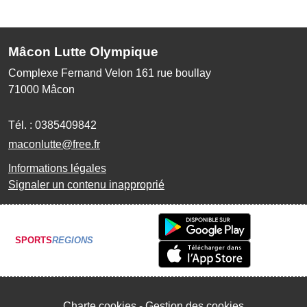
Mâcon Lutte Olympique
Complexe Fernand Velon 161 rue boullay
71000
Mâcon
Tél. :
0385409842
maconlutte@free.fr
Informations légales
Signaler un contenu inapproprié
SPORTS
REGIONS
Charte cookies
Gestion des cookies