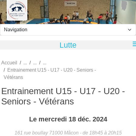
Panneau de gestion des cookies
Lutte
Accueil
Entrainement U15 - U17 - U20 - Seniors -
Vétérans
Entrainement U15 - U17 - U20 -
Seniors - Vétérans
Le
mercredi
18
déc.
2024
161 rue boullay
71000
Mâcon
- de 18h45 à 20h15