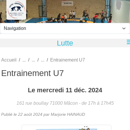
Panneau de gestion des cookies
Lutte
Accueil
Entrainement U7
Entrainement U7
Le
mercredi
11
déc.
2024
161 rue boullay
71000
Mâcon
- de 17h à 17h45
Publié le
22 août 2024
par
Marjorie HAINAUD