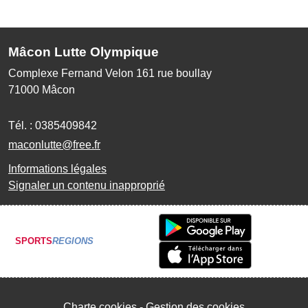
Mâcon Lutte Olympique
Complexe Fernand Velon 161 rue boullay
71000
Mâcon
Tél. :
0385409842
maconlutte@free.fr
Informations légales
Signaler un contenu inapproprié
SPORTS
REGIONS
Charte cookies
Gestion des cookies