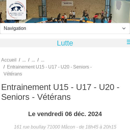
Panneau de gestion des cookies
Lutte
Accueil
Entrainement U15 - U17 - U20 - Seniors -
Vétérans
Entrainement U15 - U17 - U20 -
Seniors - Vétérans
Le
vendredi
06
déc.
2024
161 rue boullay
71000
Mâcon
- de 18h45 à 20h15