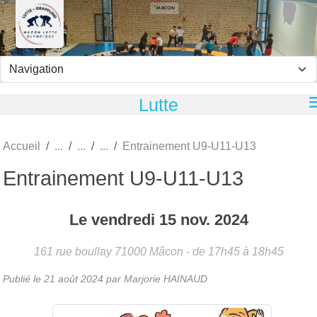
Panneau de gestion des cookies
Lutte
Accueil
Entrainement U9-U11-U13
Entrainement U9-U11-U13
Le
vendredi
15
nov.
2024
161 rue boullay
71000
Mâcon
- de 17h45 à 18h45
Publié le
21 août 2024
par
Marjorie HAINAUD