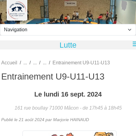
Panneau de gestion des cookies
Lutte
Accueil
Entrainement U9-U11-U13
Entrainement U9-U11-U13
Le
lundi
16
sept.
2024
161 rue boullay
71000
Mâcon
- de 17h45 à 18h45
Publié le
21 août 2024
par
Marjorie HAINAUD