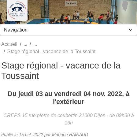
Panneau de gestion des cookies
Accueil
Stage régional - vacance de la Toussaint
Stage régional - vacance de la
Toussaint
Du
jeudi
03
au
vendredi
04
nov.
2022
, à
l'extérieur
CREPS 15 rue pierre de coubertin
21000
Dijon
- de 09h30 à
16h
Publié le
15 oct. 2022
par
Marjorie HAINAUD