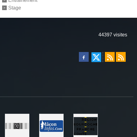
Entrainement
Stage
44397
visites