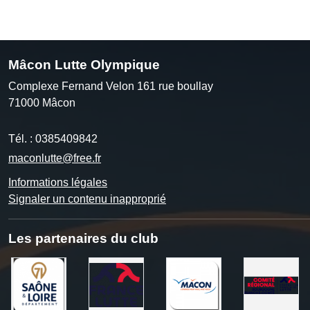
Mâcon Lutte Olympique
Complexe Fernand Velon 161 rue boullay
71000
Mâcon
Tél. :
0385409842
maconlutte@free.fr
Informations légales
Signaler un contenu inapproprié
Les partenaires du club